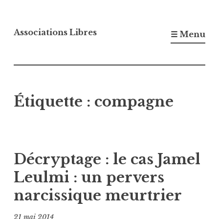
Accéder
au
Associations Libres
☰ Menu
contenu
principal
Étiquette :
compagne
Décryptage : le cas Jamel
Leulmi : un pervers
narcissique meurtrier
21 mai 2014