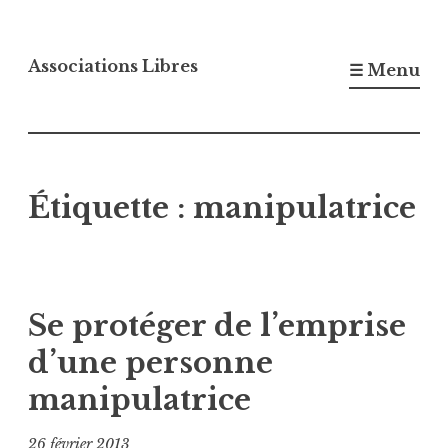
Accéder
au
Associations Libres
☰ Menu
contenu
principal
Étiquette :
manipulatrice
Se protéger de l’emprise
d’une personne
manipulatrice
26 février 2013