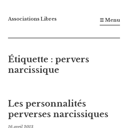
Accéder
au
Associations Libres
☰ Menu
contenu
principal
Étiquette :
pervers
narcissique
Les personnalités
perverses narcissiques
16 avril 2013