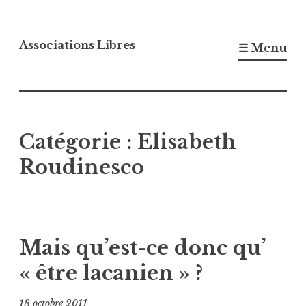
Accéder
au
Associations Libres
☰ Menu
contenu
principal
Catégorie :
Elisabeth
Roudinesco
Mais qu’est-ce donc qu’
« être lacanien » ?
18 octobre 2011