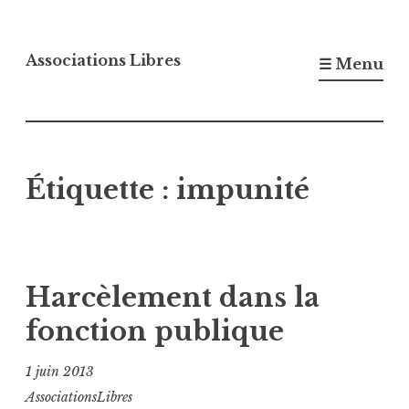
Accéder
au
Associations Libres
☰ Menu
contenu
principal
Étiquette :
impunité
Harcèlement dans la
fonction publique
1 juin 2013
AssociationsLibres