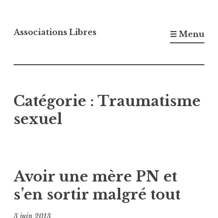
Accéder
au
Associations Libres
☰ Menu
contenu
principal
Catégorie :
Traumatisme
sexuel
Avoir une mère PN et
s’en sortir malgré tout
3 juin 2013