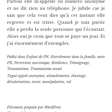
Parfois elle m’appelle en numéro anonyme
et ne dit rien au téléphone. Je jubile car je
sais que cela veut dire qu’à cet instant elle
regrette et est triste. Quand je suis partie
elle a perdu la seule personne qui l’écoutait.
Alors oui je crois que tout se paye un jour. Et
j’ai énormément d’exemples.
Publié dans
Enfant de PN
,
Harcèlement dans la famille
,
mère
PN
,
Perversion narcissique
,
Résilience
,
Témoignage
,
Traumatisme
,
Traumatisme sexuel
Tagué
appels anonymes
,
attouchements
,
chantage
,
dévalorisation
,
envie
,
manipulation
,
vol
Fièrement propulsé par WordPress