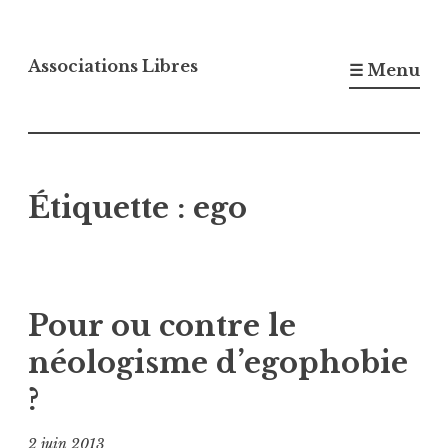
Accéder
au
Associations Libres
☰ Menu
contenu
principal
Étiquette :
ego
Pour ou contre le
néologisme d’egophobie
?
2 juin 2013