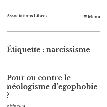
Accéder
au
Associations Libres
☰ Menu
contenu
principal
Étiquette :
narcissisme
Pour ou contre le
néologisme d’egophobie
?
2 juin 2013