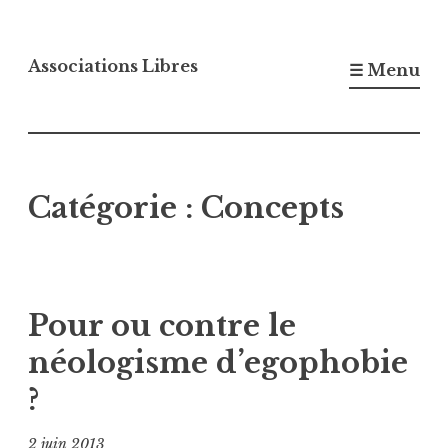
Accéder
au
Associations Libres
☰ Menu
contenu
principal
Catégorie :
Concepts
Pour ou contre le
néologisme d’egophobie
?
2 juin 2013