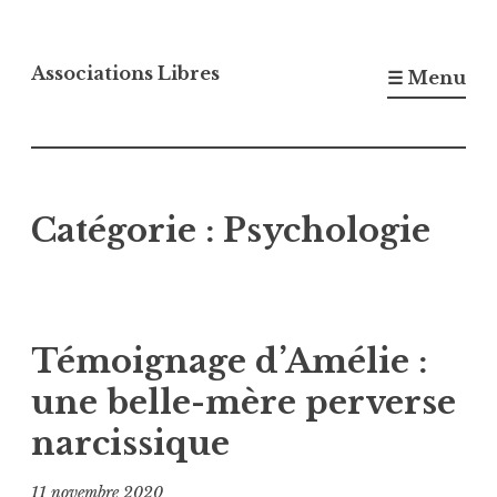
Accéder
au
Associations Libres
☰ Menu
contenu
principal
Catégorie :
Psychologie
Témoignage d’Amélie :
une belle-mère perverse
narcissique
11 novembre 2020