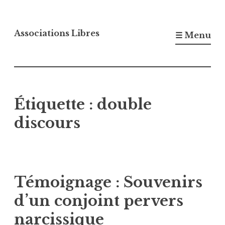
Accéder
au
Associations Libres
☰ Menu
contenu
principal
Étiquette :
double
discours
Témoignage : Souvenirs
d’un conjoint pervers
narcissique