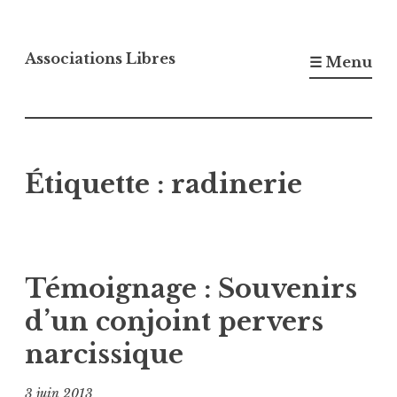
Accéder
au
Associations Libres
☰ Menu
contenu
principal
Étiquette :
radinerie
Témoignage : Souvenirs
d’un conjoint pervers
narcissique
3 juin 2013