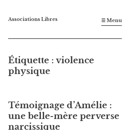
Accéder
au
Associations Libres
☰ Menu
contenu
principal
Étiquette :
violence
physique
Témoignage d’Amélie :
une belle-mère perverse
narcissique