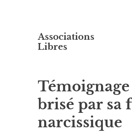
Accéder
Associations
au
contenu
Libres
principal
Témoignage
brisé par sa
narcissique