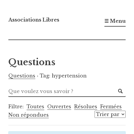
Accéder
au
Associations Libres
☰ Menu
contenu
principal
Questions
Questions
›
Tag: hypertension
Filtre:
Toutes
Ouvertes
Résolues
Fermées
Non répondues